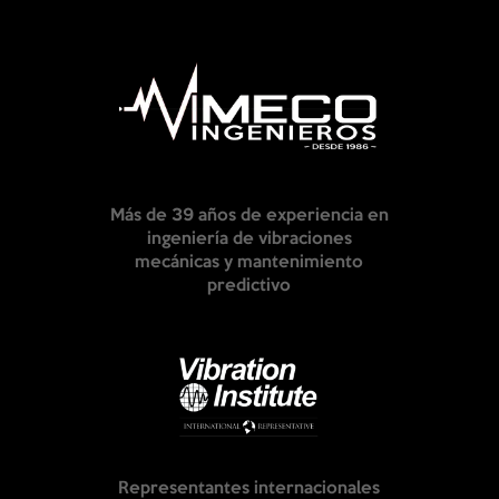
Más de 39 años de experiencia en
ingeniería de vibraciones
mecánicas y mantenimiento
predictivo
Representantes internacionales